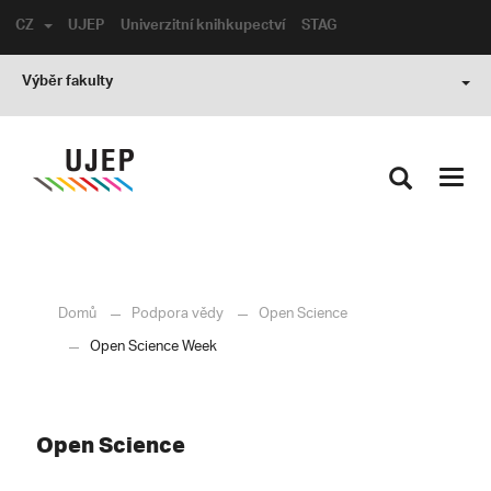
CZ
UJEP
Univerzitní knihkupectví
STAG
Výběr fakulty
Toggl
navig
Domů
Podpora vědy
Open Science
Open Science Week
Open Science