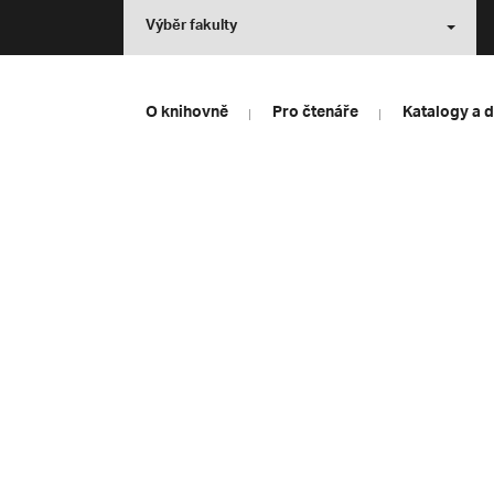
Výběr fakulty
O knihovně
Pro čtenáře
Katalogy a 