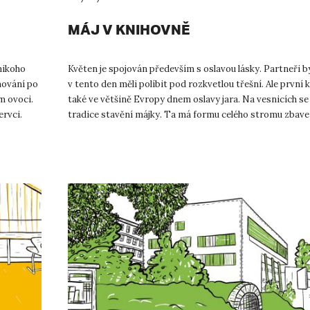
MÁJ V KNIHOVNĚ
 nikoho
Květen je spojován především s oslavou lásky. Partneři b
nování po
v tento den měli políbit pod rozkvetlou třešní. Ale první 
m ovoci.
také ve většině Evropy dnem oslavy jara. Na vesnicích se
rvci.
tradice stavění májky. Ta má formu celého stromu zbaven