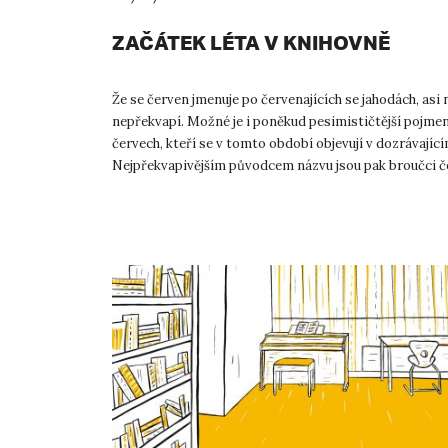
ZAČÁTEK LÉTA V KNIHOVNĚ
Že se červen jmenuje po červenajících se jahodách, asi
nepřekvapí. Možné je i poněkud pesimističtější pojme
červech, kteří se v tomto období objevují v dozrávající
Nejpřekvapivějším původcem názvu jsou pak broučci če
Tento ...