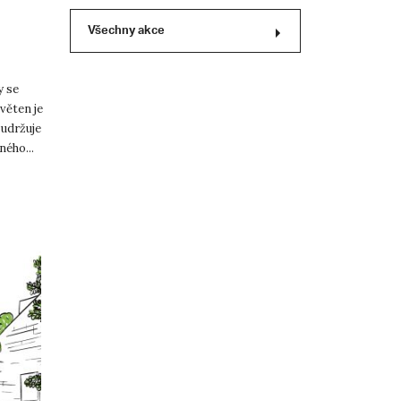
Všechny akce
y se
květen je
 udržuje
ého...