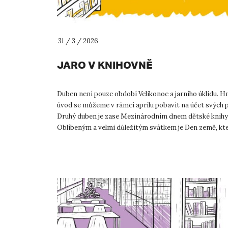
31 / 3 / 2026
JARO V KNIHOVNĚ
Duben není pouze období Velikonoc a jarního úklidu. H
úvod se můžeme v rámci aprílu pobavit na účet svých p
Druhý duben je zase Mezinárodním dnem dětské knihy
Oblíbeným a velmi důležitým svátkem je Den země, kt
cíl podpořit ochran...