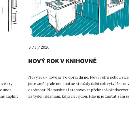
5 / 1 / 2026
NOVÝ ROK V KNIHOVNĚ
Nový rok = nové já. To opravdu ne. Nový rok s sebou sice
dové kry
jisté změny, ale není nutné si každý další rok vytvářet no
je únor
osobnost. Nemusíte si stanovovat přehnaná předsevzetí
čas zaplnit
za týden zklamaní, když nevyjdou. Hlavní je zůstat sám s
už...