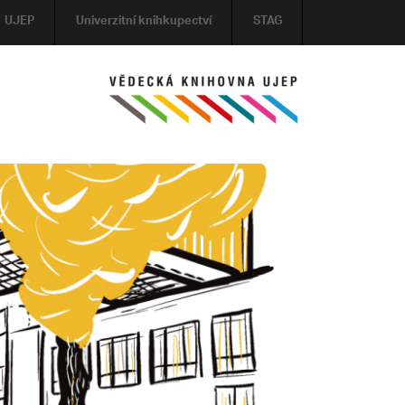
UJEP
Univerzitní knihkupectví
STAG