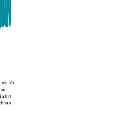
 přináší
vou
 a být
ebou a