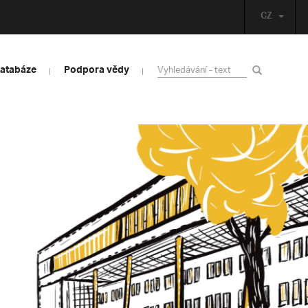
CZ
databáze
Podpora vědy