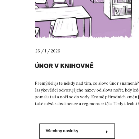
26 / 1 / 2026
ÚNOR V KNIHOVNĚ
Přemýšleli jste někdy nad tím, co slovo únor znamená?
Jazykovědci odvozují jeho název od slova nořit, kdy le
pomalu tají a noří se do vody. Kromě přírodních změn 
také měsíc abstinence a regenerace těla. Tedy ideální 
ještě st...
Všechny novinky