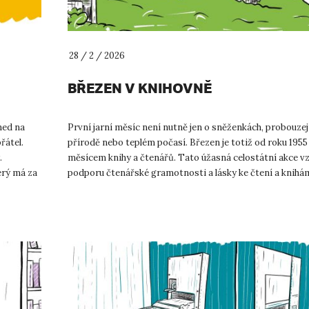
28 / 2 / 2026
BŘEZEN V KNIHOVNĚ
ned na
První jarní měsíc není nutně jen o sněženkách, probouzej
řátel.
přírodě nebo teplém počasí. Březen je totiž od roku 1955
.
měsícem knihy a čtenářů. Tato úžasná celostátní akce vz
erý má za
podporu čtenářské gramotnosti a lásky ke čtení a knihám
...