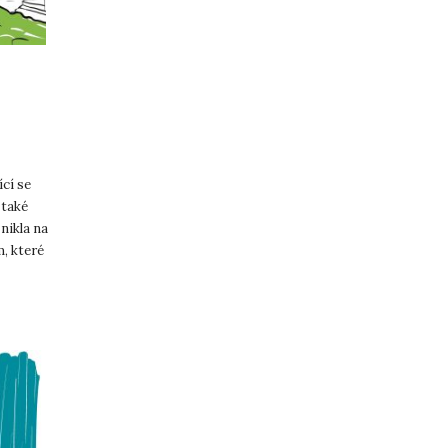
ící se
 také
nikla na
, které