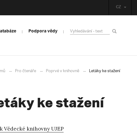
CZ
databáze
Podpora vědy
mů
Pro čtenáře
Poprvé v knihovně
Letáky ke stažení
etáky ke stažení
k Vědecké knihovny UJEP