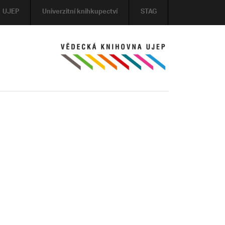
UJEP
Univerzitní knihkupectví
STAG