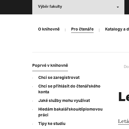
Výběr fakulty
O knihovně
Pro čtenáře
Katalogy a 
Poprvé v knihovně
Do
Chci se zaregistrovat
Chci se přihlásit do čtenářského
L
konta
Jaké služby mohu využívat
Hledám bakalářskou/diplomovou
práci
Letá
Tipy ke studiu