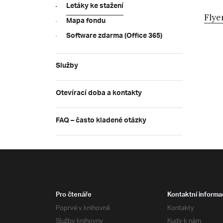
Letáky ke stažení
Flye
Mapa fondu
Software zdarma (Office 365)
Služby
Otevírací doba a kontakty
FAQ – často kladené otázky
Pro čtenáře
Kontaktní informa
Poprvé v knihovně
Kontakty
Služby knihovny
Kudy k nám