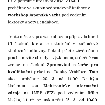
19. 2.
potěšíme kreativní duše. V
16:00
proběhne ve skupinové studovně knihovny
workshop Japonská vazba
pod vedením
lektorky Anety Bendákové.
Tento měsíc si pro vás knihovna připravila hned
tři školení, která se uskuteční v počítačové
studovně knihovny. Pokud píšete závěrečnou
práci a nevíte si rady s výzkumem, srdečně vás
zveme na školení
Zpracování rešerše pro
kvalifikační práci
od Denisy Vrábľové. Tato
akce proběhne
20. 3. od 14:00
. Druhým
školením jsou
Elektronické informační
zdroje na UJEP (EIZ)
pod vedením Jiřího
Maška, které se uskuteční
25. 3. od 10:00
.