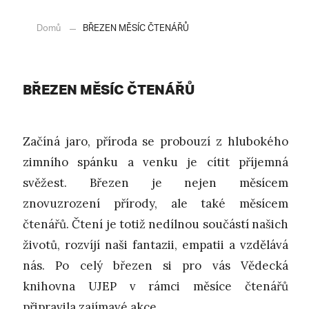
Domů
BŘEZEN MĚSÍC ČTENÁŘŮ
BŘEZEN MĚSÍC ČTENÁŘŮ
Začíná jaro, příroda se probouzí z hlubokého
zimního spánku a venku je cítit příjemná
svěžest. Březen je nejen měsícem
znovuzrození přírody, ale také měsícem
čtenářů. Čtení je totiž nedílnou součástí našich
životů, rozvíjí naši fantazii, empatii a vzdělává
nás. Po celý březen si pro vás Vědecká
knihovna UJEP v rámci měsíce čtenářů
připravila zajímavé akce.