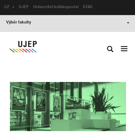
CZ
UJEP
Univerzitní knihkupectví
STAG
Výběr fakulty
Toggl
navig