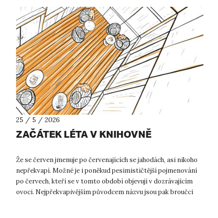
25 / 5 / 2026
ZAČÁTEK LÉTA V KNIHOVNĚ
Že se červen jmenuje po červenajících se jahodách, asi nikoho
nepřekvapí. Možné je i poněkud pesimističtější pojmenování
po červech, kteří se v tomto období objevují v dozrávajícím
ovoci. Nejpřekvapivějším původcem názvu jsou pak broučci
červci. Tento ...