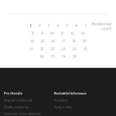
Stránkování
1
2
3
4
5
6
7
- starší
8
9
10
11
12
13
14
15
16
17
18
19
20
21
22
23
24
25
26
27
28
29
Pro čtenáře
Kontaktní informace
Poprvé v knihovně
Kontakty
Služby knihovny
Kudy k nám
Otevírací doba Vědecké