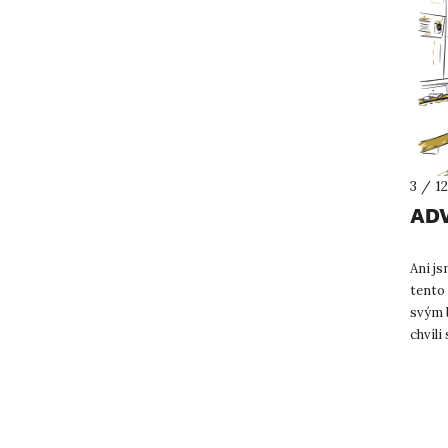
3 / 1
ADV
Ani js
tento 
svým b
chvíli
atmosf