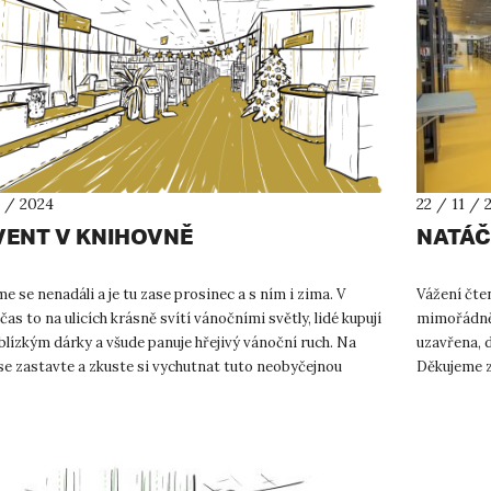
2 / 2024
22 / 11 / 
ENT V KNIHOVNĚ
NATÁČ
me se nenadáli a je tu zase prosinec a s ním i zima. V
Vážení čte
čas to na ulicích krásně svítí vánočními světly, lidé kupují
mimořádně v
lízkým dárky a všude panuje hřejivý vánoční ruch. Na
uzavřena, 
 se zastavte a zkuste si vychutnat tuto neobyčejnou
Děkujeme z
é...
knihovna U