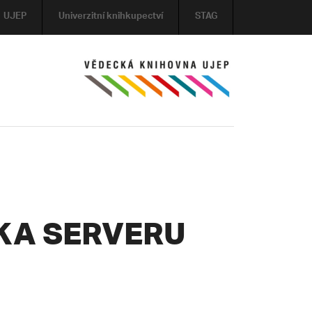
UJEP
Univerzitní knihkupectví
STAG
KA SERVERU