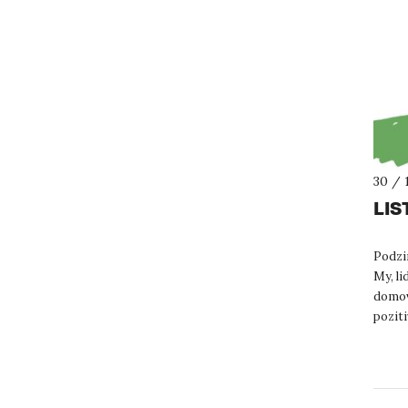
30 / 
LIS
Podzim
My, li
domov
pozit
jsme si 