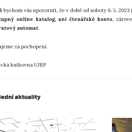
li bychom vás upozornit, že v době od soboty 6. 5. 2023 (
tupný online katalog, ani
čtenářské konto
, záro
ratový automat
.
jeme za pochopení.
cká knihovna UJEP
lední aktuality