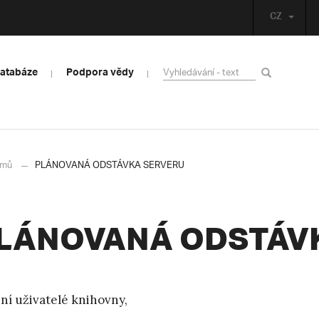
CZ
databáze
Podpora vědy
mů
PLÁNOVANÁ ODSTÁVKA SERVERU
LÁNOVANÁ ODSTÁV
ní uživatelé knihovny,