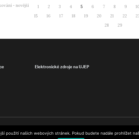
ování - novější
1
2
3
4
5
6
7
8
9
1
15
16
17
18
19
20
21
22
2
28
29
ce
Elektronické zdroje na UJEP
jší použití našich webových stránek. Pokud budete nadále prohlížet naš