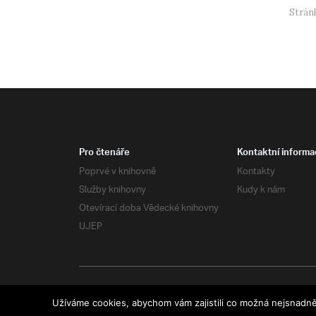
Stránk
Pro čtenáře
Kontaktní informa
Poprvé v knihovně
Kontakty
Služby knihovny
Kudy k nám
Otevírací doba Vědecké knihovny
UJEP
Všechna práva vyhrazena
Užíváme cookies, abychom vám zajistili co možná nejsnadně