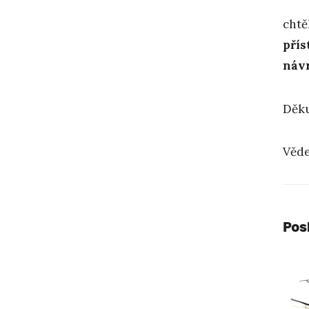
chtě
přís
náv
Děku
Věde
Pos