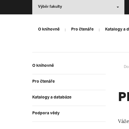
Výběr fakulty
O knihovně
Pro čtenáře
Katalogy a 
O knihovně
Do
Pro čtenáře
P
Katalogy a databáze
Podpora vědy
Váže