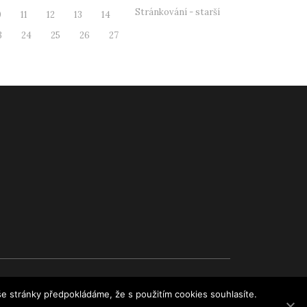
Stránkování - starší
0
11
12
13
14
3
24
25
26
27
e stránky předpokládáme, že s použitím cookies souhlasíte.