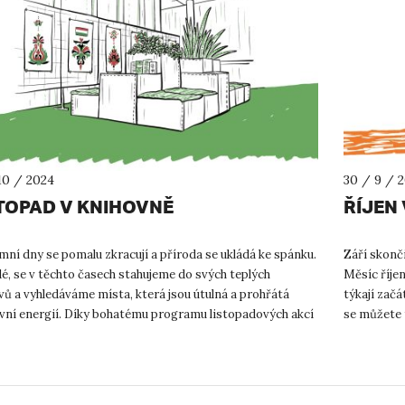
10 / 2024
30 / 9 / 
TOPAD V KNIHOVNĚ
ŘÍJEN
ní dny se pomalu zkracují a příroda se ukládá ke spánku.
Září skonči
dé, se v těchto časech stahujeme do svých teplých
Měsíc říje
ů a vyhledáváme místa, která jsou útulná a prohřátá
týkají začá
ivní energií. Díky bohatému programu listopadových akcí
se můžete 
jisti, ...
týdn...