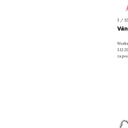
3 / 1
Ván
Works
3.12.2
za po