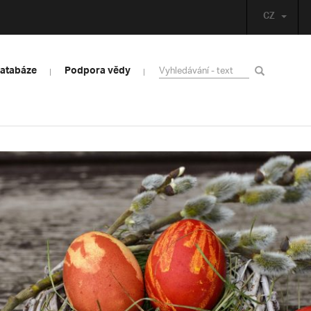
CZ
databáze
Podpora vědy