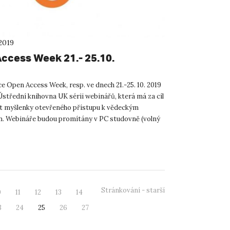
2019
ccess Week 21.- 25.10.
e Open Access Week, resp. ve dnech 21.-25. 10. 2019
Ústřední knihovna UK sérii webinářů, která má za cíl
 myšlenky otevřeného přístupu k vědeckým
. Webináře budou promítány v PC studovně (volný
knih...
Stránkování - starší
0
11
12
13
14
3
24
25
26
27