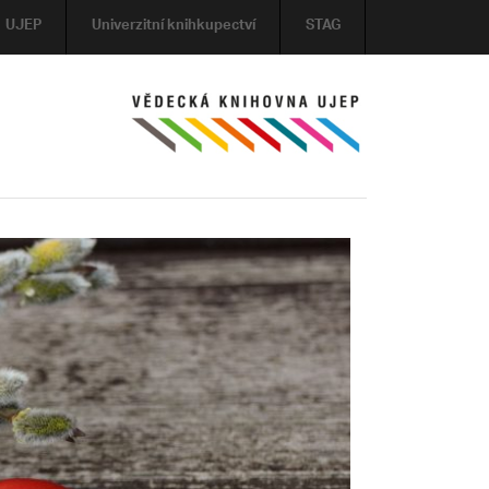
UJEP
Univerzitní knihkupectví
STAG