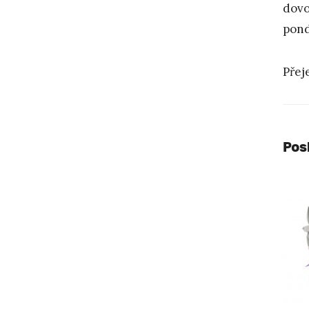
dovo
pond
Přej
Pos