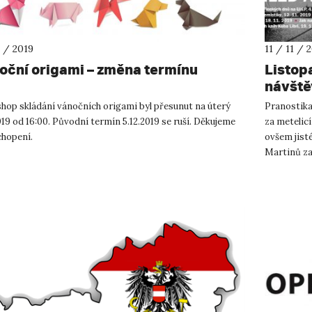
2 / 2019
11 / 11 / 
oční origami – změna termínu
Listop
návště
hop skládání vánočních origami byl přesunut na úterý
Pranostika 
019 od 16:00. Původní termín 5.12.2019 se ruší. Děkujeme
za metelicí
chopení.
ovšem jist
Martinů zav
Nahlédněte 