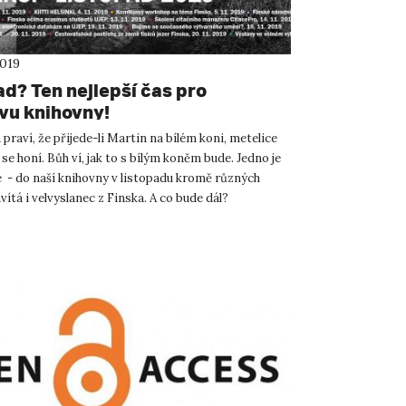
2019
ad? Ten nejlepší čas pro
vu knihovny!
praví, že přijede-li Martin na bílém koni, metelice
 se honí. Bůh ví, jak to s bílým koněm bude. Jedno je
é - do naší knihovny v listopadu kromě různých
ítá i velvyslanec z Finska. A co bude dál?
a...