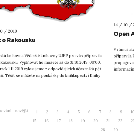
14 / 10 / 
10 / 2019
Open A
z o Rakousku
V rámci akc
ská knihovna Vědecké knihovny UJEP pro vás připravila
připravila 
 Rakousku. Vyplňovat ho můžete až do 31.10.2019, 09:00.
propagovat
rtek 1.11.2019 vylosujeme z odpovídajících účastníků pět
informacím
ců. Těšit se můžete na poukázky do knihkupectví Knihy
výběr) naší 
...
ování - novější
1
2
3
4
5
6
7
8
9
1
15
16
17
18
19
20
21
22
2
28
29