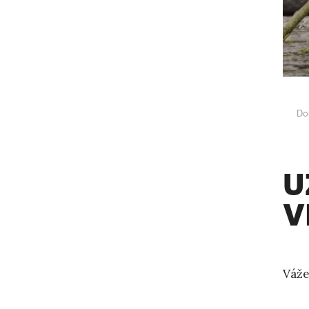
Do
U
V
Váže