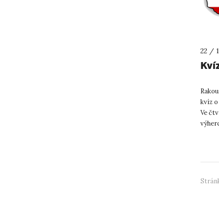
22 / 
Kví
Rakou
kvíz o
Ve čtv
výher
Dobrov
Stránk