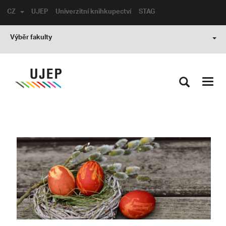
CZ
UJEP
Univerzitní knihkupectví
STAG
Výběr fakulty
Toggl
navig