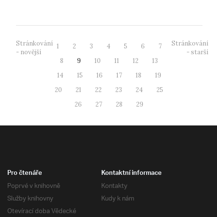
Stránkování
Stránkování
1
2
3
4
5
6
7
- novější
- starší
8
9
10
11
12
13
14
15
16
17
18
19
20
21
22
23
24
25
26
27
28
29
Pro čtenáře
Kontaktní informace
Poprvé v knihovně
Kontakty
Služby knihovny
Kudy k nám
Otevírací doba Vědecké