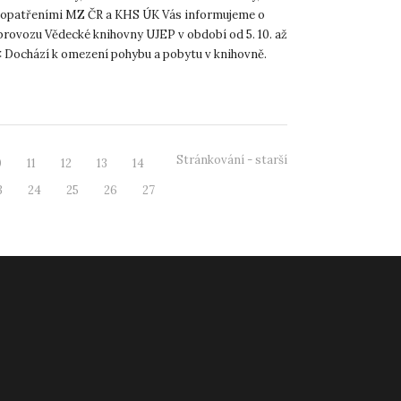
 opatřeními MZ ČR a KHS ÚK Vás informujeme o
provozu Vědecké knihovny UJEP v období od 5. 10. až
0: Dochází k omezení pohybu a pobytu v knihovně.
Stránkování - starší
0
11
12
13
14
3
24
25
26
27