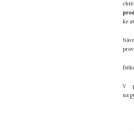
chtě
prod
ke s
Návr
prov
Děk
V p
na
p