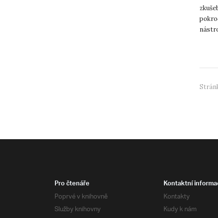
zkušeb
pokroč
nástr
vědeck
Stránk
Pro čtenáře
Kontaktní informa
Poprvé v knihovně
Kontakty
Služby knihovny
Kudy k nám