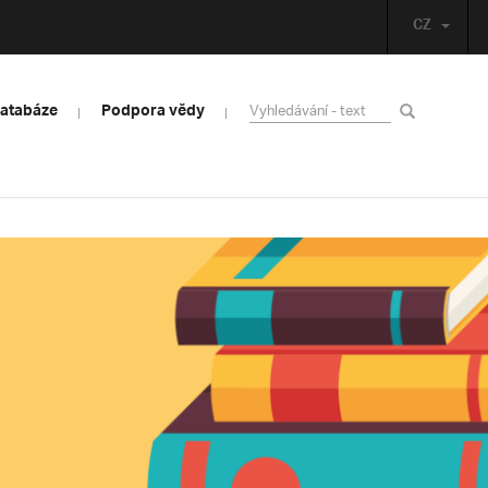
CZ
databáze
Podpora vědy