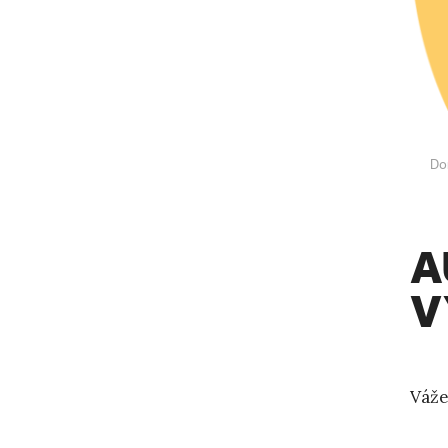
Do
A
V
Váže