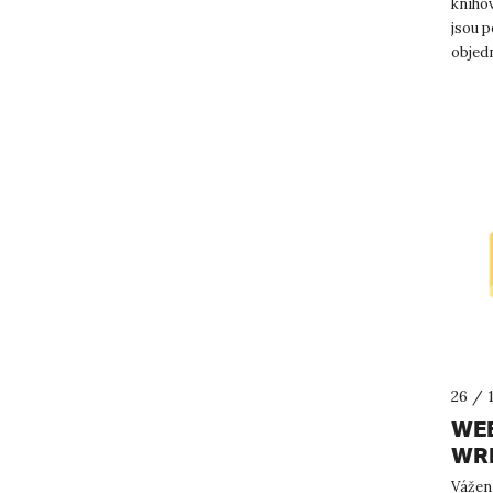
knihov
jsou p
objedn
autom
26 / 
WEB
WR
Vážení