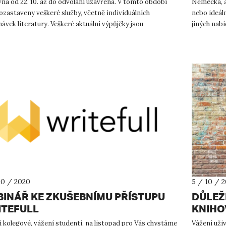
na od 22. 10. až do odvolání uzavřena. V tomto období
Německa, al
ozastaveny veškeré služby, včetně individuálních
nebo ideál
ávek literatury. Veškeré aktuální výpůjčky jsou
jiných nab
aticky prodlouženy...
stipendium,
10 / 2020
5 / 10 / 
INÁŘ KE ZKUŠEBNÍMU PŘÍSTUPU
DŮLEŽ
ITEFULL
KNIHO
 kolegové, vážení studenti, na listopad pro Vás chystáme
Vážení uživ