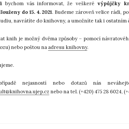
li bychom vás informovat, že veškeré
výpůjčky k
louženy do 15. 4. 2021
. Budeme zároveň velice rádi, po
tudiu, navrátíte do knihovny, a umožníte tak i ostatním č
at knih je možný dvěma způsoby – pomocí návratového
ozu) nebo poštou na
adresu knihovny
.
ujeme.
řípadě nejasností nebo dotazů nás neváhejte
ult@knihovna.ujep.cz
nebo na tel. (+420) 475 28 6024, (+