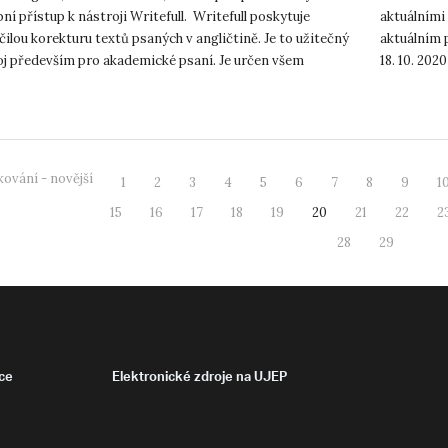
ní přístup k nástroji Writefull. Writefull poskytuje
aktuálními
ilou korekturu textů psaných v angličtině. Je to užitečný
aktuálním 
oj především pro akademické psaní. Je určen všem
18. 10. 202
ým p...
K dis...
ování - novější
1
2
3
4
5
6
7
8
9
1
15
16
17
18
19
20
21
22
2
28
29
ce
Elektronické zdroje na UJEP