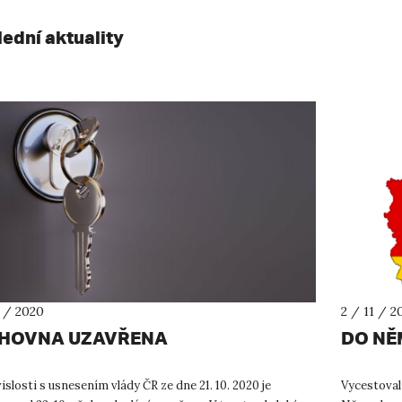
lední aktuality
1 / 2020
2 / 11 / 2
IHOVNA UZAVŘENA
DO NĚ
islosti s usnesením vlády ČR ze dne 21. 10. 2020 je
Vycestoval