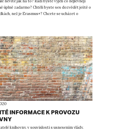
e nevíte jak na to? Rádi byste vyjeli co nejlevněji
ně úplně zadarmo? Chtěli byste ses dozvědět ještě o
ídkách, než je Erasmus+? Chcete se ucházet o
 ale...
2020
ITÉ INFORMACE K PROVOZU
VNY
atelé knihovny, v souvislosti s usnesením vlády,