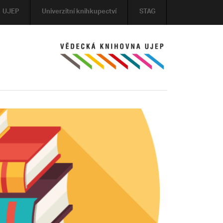
UJEP
Univerzitní knihkupectví
STAG