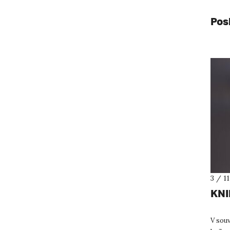
Pos
3 / 1
KN
V souv