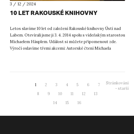
3 / 12 / 2024
10 LET RAKOUSKÉ KNIHOVNY
Letos slavíme 10 let od založení Rakouské knihovny Ústí nad
Labem. Otevírali jsme ji 3. 4. 2014 spolu s vídeňským starostou
Michaelem Häuplem. Událost si můžete připomenout zde.
Výročí oslavíme třemi akcemi: Autorské čtení Michaela
Stavariče ...
Stránkování
1
2
3
4
5
6
7
- starší
8
9
10
11
12
13
14
15
16