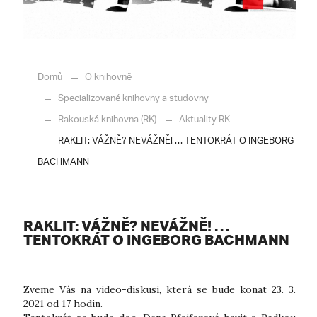
Domů
O knihovně
Specializované knihovny a studovny
Rakouská knihovna (RK)
Aktuality RK
RAKLIT: VÁŽNĚ? NEVÁŽNĚ! … TENTOKRÁT O INGEBORG
BACHMANN
RAKLIT: VÁŽNĚ? NEVÁŽNĚ! …
TENTOKRÁT O INGEBORG BACHMANN
Zveme Vás na video-diskusi, která se bude konat 23. 3.
2021 od 17 hodin.