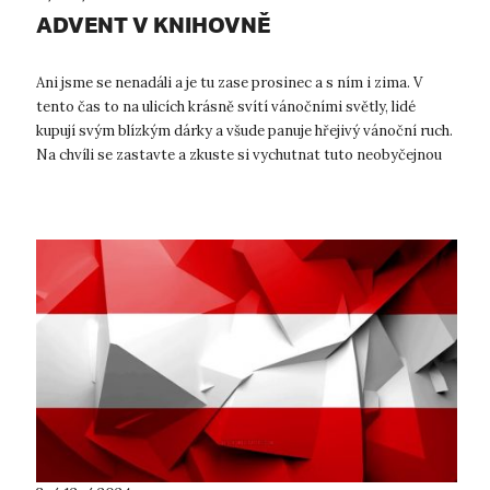
ADVENT V KNIHOVNĚ
Ani jsme se nenadáli a je tu zase prosinec a s ním i zima. V
tento čas to na ulicích krásně svítí vánočními světly, lidé
kupují svým blízkým dárky a všude panuje hřejivý vánoční ruch.
Na chvíli se zastavte a zkuste si vychutnat tuto neobyčejnou
atmosfé...