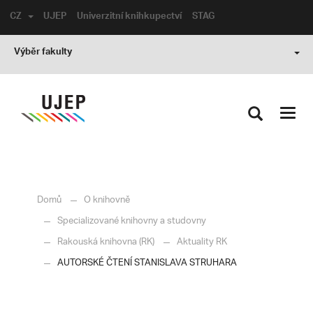
CZ
UJEP
Univerzitní knihkupectví
STAG
Výběr fakulty
Toggl
navig
Domů
O knihovně
Specializované knihovny a studovny
Rakouská knihovna (RK)
Aktuality RK
AUTORSKÉ ČTENÍ STANISLAVA STRUHARA