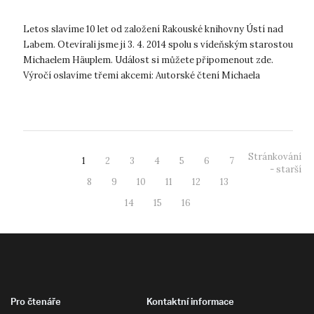
Letos slavíme 10 let od založení Rakouské knihovny Ústí nad
Labem. Otevírali jsme ji 3. 4. 2014 spolu s vídeňským starostou
Michaelem Häuplem. Událost si můžete připomenout zde.
Výročí oslavíme třemi akcemi: Autorské čtení Michaela
Stavariče ...
Stránkování
1
2
3
4
5
6
7
- starší
8
9
10
11
12
13
14
15
16
Pro čtenáře
Kontaktní informace