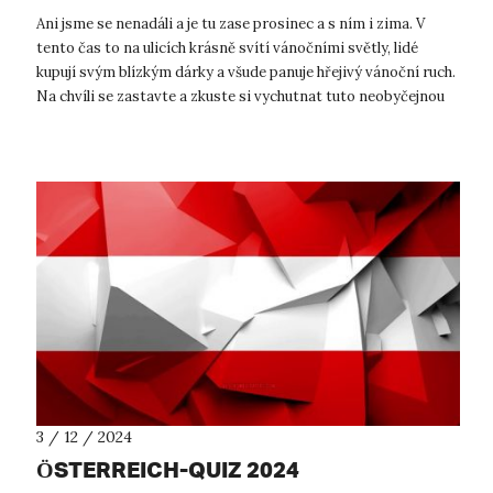
Ani jsme se nenadáli a je tu zase prosinec a s ním i zima. V
tento čas to na ulicích krásně svítí vánočními světly, lidé
kupují svým blízkým dárky a všude panuje hřejivý vánoční ruch.
Na chvíli se zastavte a zkuste si vychutnat tuto neobyčejnou
atmosfé...
3 / 12 / 2024
ÖSTERREICH-QUIZ 2024