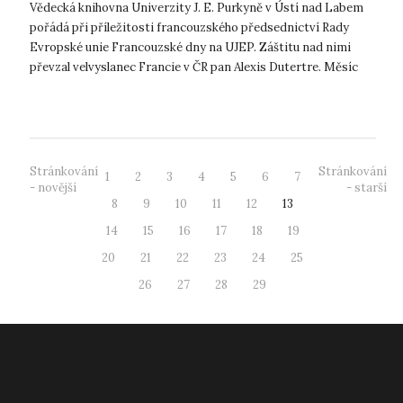
Vědecká knihovna Univerzity J. E. Purkyně v Ústí nad Labem
pořádá při příležitosti francouzského předsednictví Rady
Evropské unie Francouzské dny na UJEP. Záštitu nad nimi
převzal velvyslanec Francie v ČR pan Alexis Dutertre. Měsíc
duben bude ve Vědec...
Stránkování
Stránkování
1
2
3
4
5
6
7
- novější
- starší
8
9
10
11
12
13
14
15
16
17
18
19
20
21
22
23
24
25
26
27
28
29