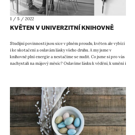
1 / 5 / 2022
KVĚTEN V UNIVERZITNÍ KNIHOVNĚ
Studijní povinnosti jsou sice v plném proudu, květen ale vybízí
i ke skotačení a oslavám lásky všeho druhu. A my jsme v
knihovně plní energie a nestačíme se nudit. Co jsme si pro vás
nachystali na májový měsíc? Oslavíme lásku k vědění, k umění i
k diva...