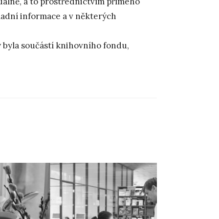
uálně, a to prostřednictvím přímého
ladní informace a v některých
y byla součástí knihovního fondu,