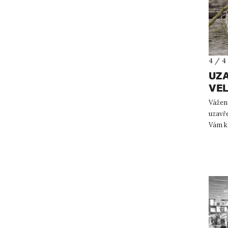
4 / 4
UZA
VE
Vážení
uzavře
Vám k