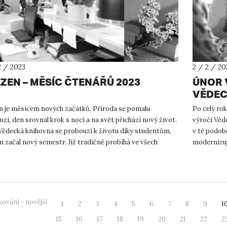
2 / 2023
2 / 2 / 20
ZEN – MĚSÍC ČTENÁŘŮ 2023
ÚNOR 
VĚDEC
n je měsícem nových začátků. Příroda se pomalu
Po celý ro
zí, den srovnal krok s nocí a na svět přichází nový život.
výročí Věd
Vědecká knihovna se probouzí k životu díky studentům,
v té podobě
 začal nový semestr. Již tradičně probíhá ve všech
modernizuj
nách v republ...
k nejnovějš
ování - novější
1
2
3
4
5
6
7
8
9
1
15
16
17
18
19
20
21
22
2