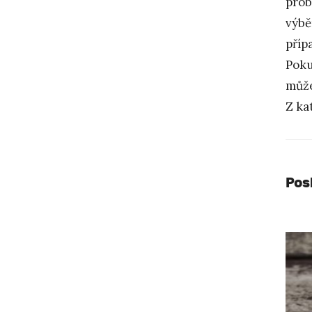
prob
výbě
příp
Poku
může
Z ka
Pos