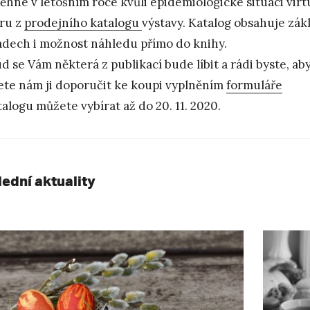
ěhne v letošním roce kvůli epidemiologické situaci virt
ru z
prodejního katalogu
výstavy. Katalog obsahuje zák
adech i možnost náhledu přímo do knihy.
d se Vám některá z publikací bude líbit a rádi byste, ab
te nám ji doporučit ke koupi vyplněním
formuláře
talogu můžete vybírat až do 20. 11. 2020.
lední aktuality