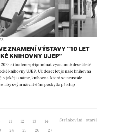
23
VE ZNAMENÍ VÝSTAVY “10 LET
KÉ KNIHOVNY UJEP”
k 2023 si budeme připomínat významné desetileté
ecké knihovny UJEP. Už deset let je naše knihovna
, v jaké ji známe, knihovna, která se neustále
e, aby svým uživatelům poskytla přístup
ím informacím a...
Stránkování - starší
0
11
12
13
14
3
24
25
26
27