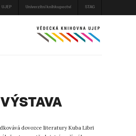
UJEP
Univerzitní knihkupectví
STAG
 VÝSTAVA
edkovává dovozce literatury Kuba Libri