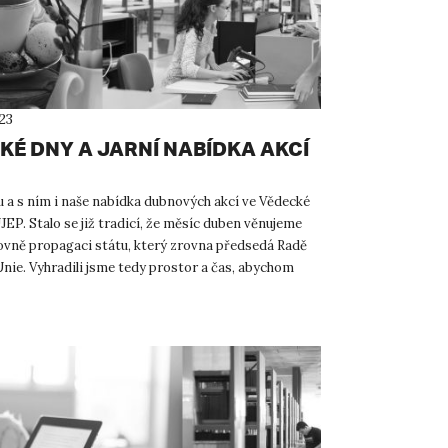
23
KÉ DNY A JARNÍ NABÍDKA AKCÍ
tu a s ním i naše nabídka dubnových akcí ve Vědecké
EP. Stalo se již tradicí, že měsíc duben věnujeme
hovně propagaci státu, který zrovna předsedá Radě
nie. Vyhradili jsme tedy prostor a čas, abychom
.