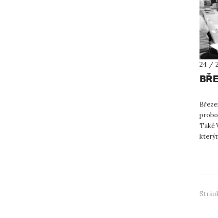
24 / 
BŘE
Březe
probou
Také 
kterým
knihov
Stránk