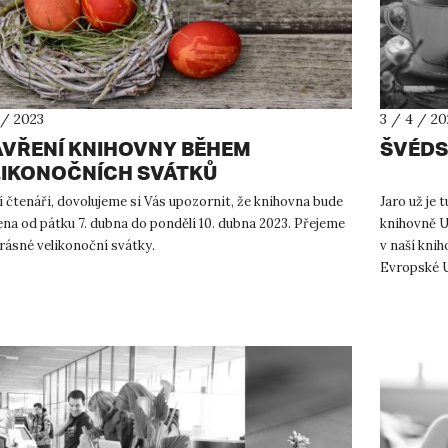
 / 2023
3 / 4 / 20
VŘENÍ KNIHOVNY BĚHEM
ŠVÉDS
LIKONOČNÍCH SVÁTKŮ
 čtenáři, dovolujeme si Vás upozornit, že knihovna bude
Jaro už je 
na od pátku 7. dubna do pondělí 10. dubna 2023. Přejeme
knihovně UJ
rásné velikonoční svátky.
v naší kni
Evropské U
našim náv..