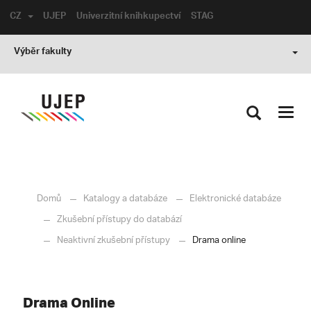
CZ
UJEP
Univerzitní knihkupectví
STAG
Výběr fakulty
Toggl
navig
Domů
Katalogy a databáze
Elektronické databáze
Zkušební přístupy do databází
Neaktivní zkušební přístupy
Drama online
Drama Online