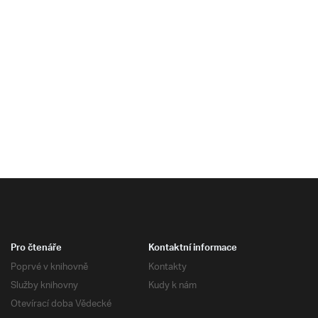
Pro čtenáře
Kontaktní informace
Poprvé v knihovně
Kontakty
Služby knihovny
Kudy k nám
Otevírací doba Vědecké